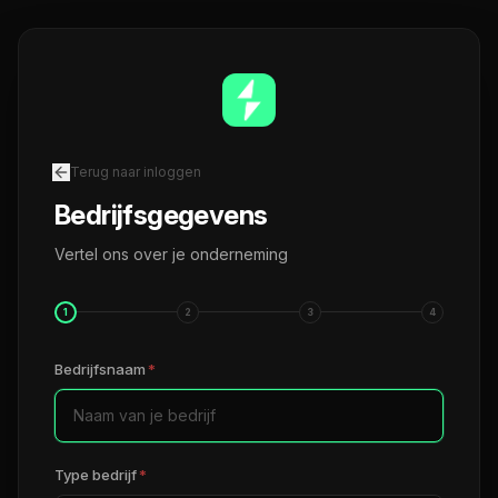
Terug naar inloggen
Bedrijfsgegevens
Vertel ons over je onderneming
1
2
3
4
Bedrijfsnaam
*
Type bedrijf
*