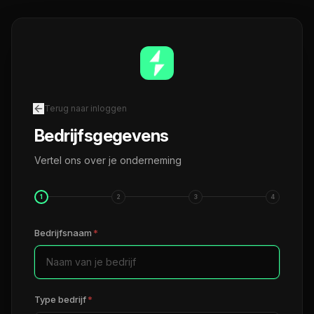
Terug naar inloggen
Bedrijfsgegevens
Vertel ons over je onderneming
1
2
3
4
Bedrijfsnaam
*
Type bedrijf
*