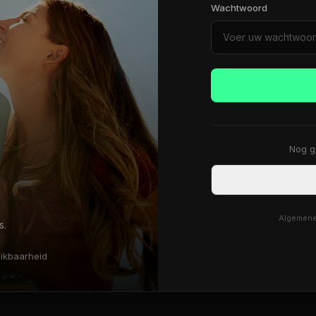
Wachtwoord
Nog ge
Algemene
s.
hikbaarheid