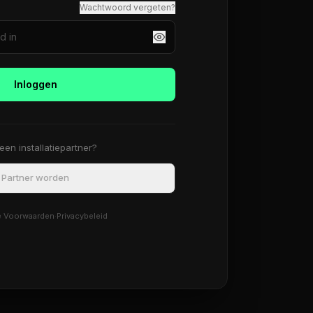
Wachtwoord vergeten?
Inloggen
en installatiepartner?
Partner worden
 Voorwaarden
·
Privacybeleid